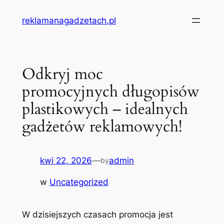
Przejdź
reklamanagadzetach.pl
do
treści
Odkryj moc
promocyjnych długopisów
plastikowych – idealnych
gadżetów reklamowych!
kwi 22, 2026
—
admin
by
w
Uncategorized
W dzisiejszych czasach promocja jest